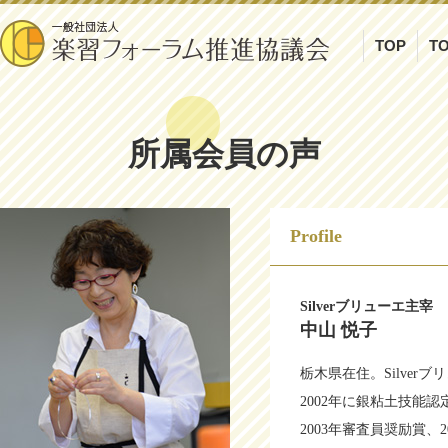
TOP
TO
所属会員の声
Profile
Silverブリューエ主宰
中山 悦子
栃木県在住。Silve
2002年に銀粘土技能
2003年審査員奨励賞、